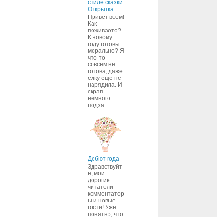
стиле сказки.
Открытка.
Привет всем!
Как
поживаете?
К новому
году готовы
морально? Я
что-то
совсем не
готова, даже
елку еще не
нарядила. И
скрап
немного
подза...
Дебют года
Здравствуйт
е, мои
дорогие
читатели-
комментатор
ы и новые
гости! Уже
понятно, что