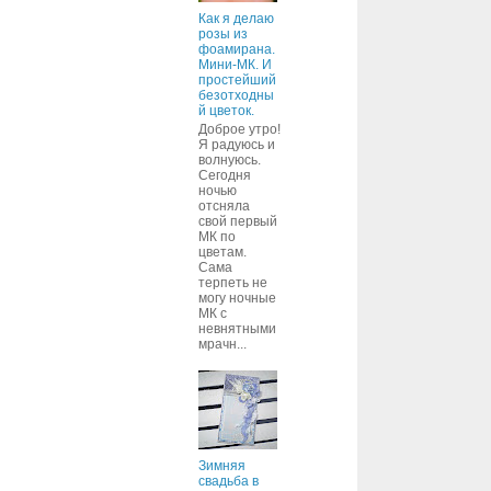
Как я делаю
розы из
фоамирана.
Мини-МК. И
простейший
безотходны
й цветок.
Доброе утро!
Я радуюсь и
волнуюсь.
Сегодня
ночью
отсняла
свой первый
МК по
цветам.
Сама
терпеть не
могу ночные
МК с
невнятными
мрачн...
Зимняя
свадьба в