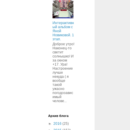
Интерактивн
ый альбом с
Яной
Новиковой. 1
этап.
Доброе утро!
Наконец-то
светит
солнышко! И
за окном
+17. Ура!
Настроение
лучше
некуда ( я
вообще
такой
ужасно
погодозавис
имый
челове...
Архив блога
►
2016
(25)