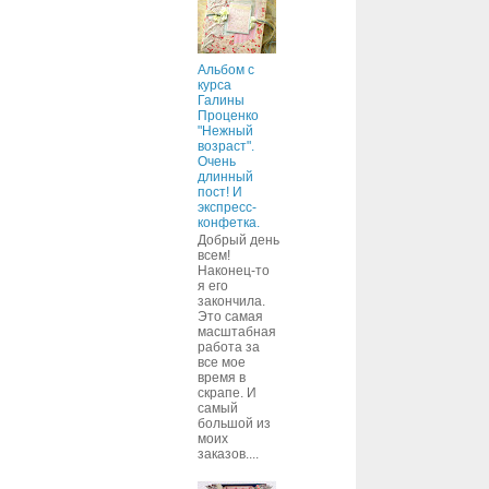
Альбом с
курса
Галины
Проценко
"Нежный
возраст".
Очень
длинный
пост! И
экспресс-
конфетка.
Добрый день
всем!
Наконец-то
я его
закончила.
Это самая
масштабная
работа за
все мое
время в
скрапе. И
самый
большой из
моих
заказов....