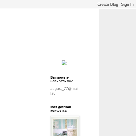
Вы можете
написать мне
august_77@mai
l.ru
Моя детская
конфетка