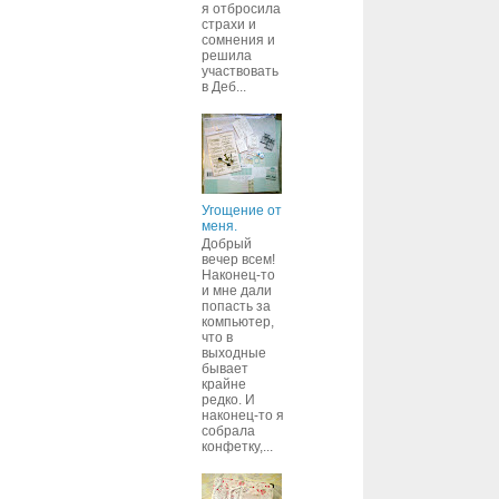
я отбросила
страхи и
сомнения и
решила
участвовать
в Деб...
Угощение от
меня.
Добрый
вечер всем!
Наконец-то
и мне дали
попасть за
компьютер,
что в
выходные
бывает
крайне
редко. И
наконец-то я
собрала
конфетку,...