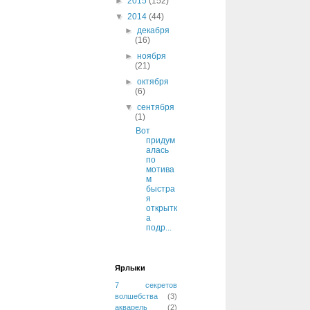
►
2015
(152)
▼
2014
(44)
►
декабря
(16)
►
ноября
(21)
►
октября
(6)
▼
сентября
(1)
Вот
придум
алась
по
мотива
м
быстра
я
открытк
а
подр...
Ярлыки
7 секретов
волшебства
(3)
акварель
(2)