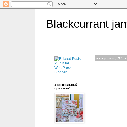
Blackcurrant ja
вторник, 30 
Утешительный
приз мой!