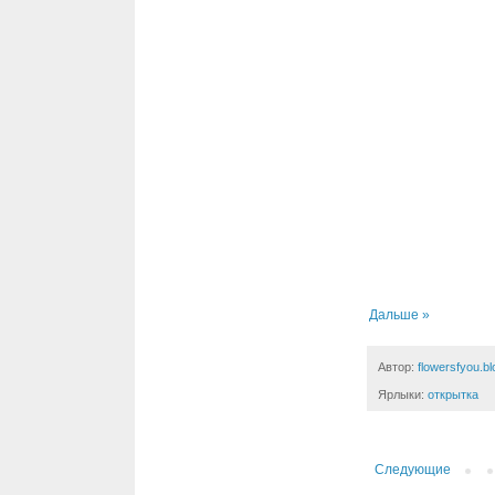
Дальше »
Автор:
flowersfyou.b
Ярлыки:
открытка
Следующие